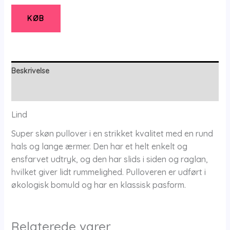
-
Bluse
KØB
-
S
-
Lind
Beskrivelse
antal
Yderligere information
Lind
Super skøn pullover i en strikket kvalitet med en rund
hals og lange ærmer. Den har et helt enkelt og
ensfarvet udtryk, og den har slids i siden og raglan,
hvilket giver lidt rummelighed. Pulloveren er udført i
økologisk bomuld og har en klassisk pasform.
Relaterede varer