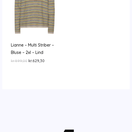
Lianne – Multi Striber –
Bluse – 2xl – Lind
Den
Den
kr.
899,00
kr.
629,30
oprindelige
aktuelle
pris
pris
var:
er:
kr.899,00.
kr.629,30.