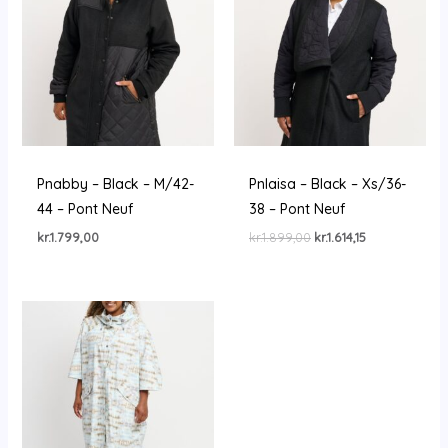
Pnabby – Black – M/42-
Pnlaisa – Black – Xs/36-
44 – Pont Neuf
38 – Pont Neuf
Den
Den
kr.
1.799,00
kr.
1.899,00
kr.
1.614,15
oprindelige
aktuelle
pris
pris
var:
er:
kr.1.899,00.
kr.1.614,15.