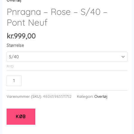
Overtøj
Pnragna – Rose – S/40 –
Pont Neuf
kr.
999,00
Størrelse
RYD
Pnragna
-
Rose
Varenummer (SKU):
48065985511752
Kategori:
Overtøj
-
S/40
-
KØB
Pont
Neuf