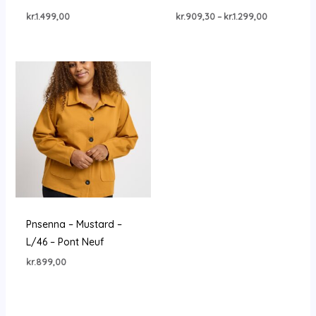
Prisinterval
kr.
1.499,00
kr.
909,30
–
kr.
1.299,00
kr.909,30
til
kr.1.299,00
Pnsenna – Mustard –
L/46 – Pont Neuf
kr.
899,00