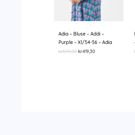
Adia – Bluse – Addi –
Purple – Xl/54-56 – Adia
Den
Den
kr.
599,00
kr.
419,30
oprindelige
aktuelle
pris
pris
var:
er:
kr.599,00.
kr.419,30.