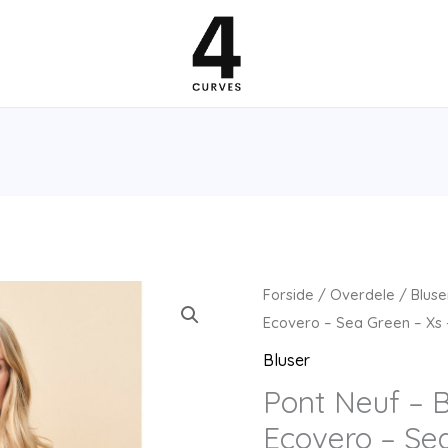
Forside
/
Overdele
/
Bluse
Ecovero – Sea Green – Xs 
Bluser
Pont Neuf – B
Ecovero – Se