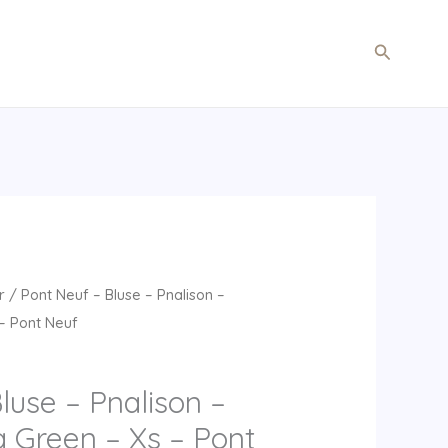
Søg
r
/ Pont Neuf – Bluse – Pnalison –
– Pont Neuf
luse – Pnalison –
a Green – Xs – Pont