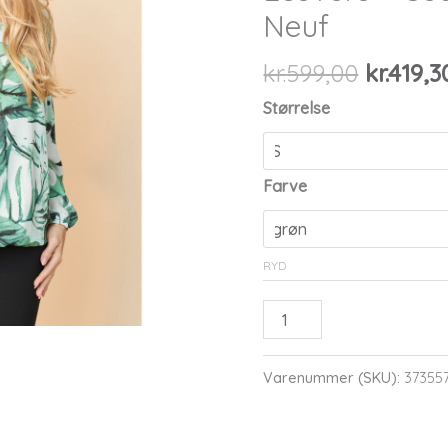
Neuf
Den
kr.
599,00
kr.
419,3
oprinde
Størrelse
pris
var:
kr.599,0
Farve
RYD
Pont
Neuf
-
Varenummer (SKU):
37355
Bluse
-