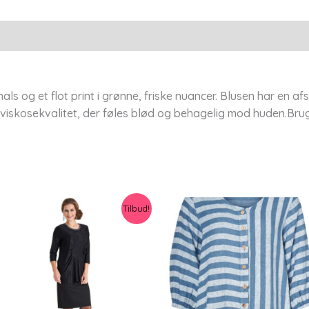
Pnalison
-
Ecovero
-
Sea
s og et flot print i grønne, friske nuancer. Blusen har en af
Green
er viskosekvalitet, der føles blød og behagelig mod huden.Bru
-
Xs
-
Pont
Neuf
Tilbud!
antal