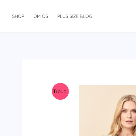
Gå
til
SHOP
OM OS
PLUS SIZE BLOG
indholdet
Tilbud!