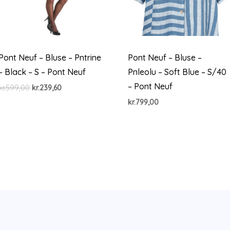
Pont Neuf – Bluse – Pntrine
Pont Neuf – Bluse –
– Black – S – Pont Neuf
Pnleolu – Soft Blue – S/40
– Pont Neuf
Den
Den
kr.
599,00
kr.
239,60
oprindelige
aktuelle
kr.
799,00
pris
pris
var:
er:
kr.599,00.
kr.239,60.