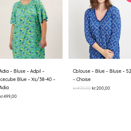
Adia – Bluse – Adpil –
Cblouse – Blue – Bluse – 5
Icecube Blue – Xs/38-40 –
– Choise
Adia
Den
Den
kr.
499,00
kr.
200,00
oprindelige
aktuelle
kr.
499,00
pris
pris
var:
er:
kr.499,00.
kr.200,00.