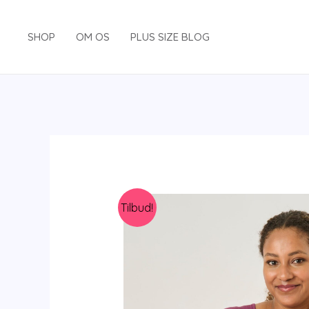
Gå
til
SHOP
OM OS
PLUS SIZE BLOG
indholdet
Tilbud!