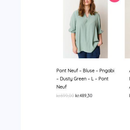
Pont Neuf – Bluse – Pngabi
– Dusty Green – L – Pont
Neuf
Den
Den
kr.
699,00
kr.
489,30
oprindelige
aktuelle
pris
pris
var:
er:
kr.699,00.
kr.489,30.