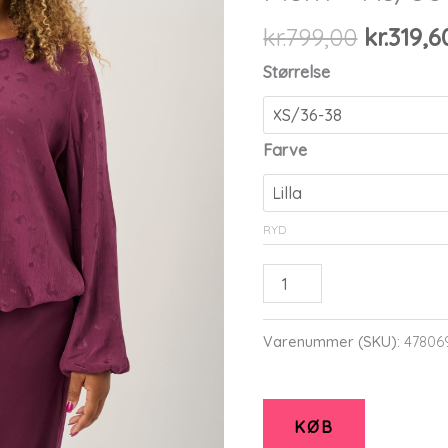
Den
kr.
799,00
kr.
319,6
oprinde
Størrelse
pris
var:
kr.799,0
Farve
RYD
Pont
Neuf
-
Varenummer (SKU):
47806
Bluse
-
Pnalison
KØB
-