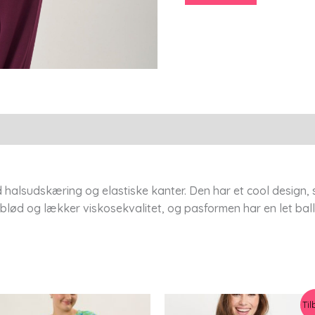
Plum
-
Xs/36-
38
-
Pont
Neuf
antal
halsudskæring og elastiske kanter. Den har et cool design, 
 blød og lækker viskosekvalitet, og pasformen har en let bal
Til