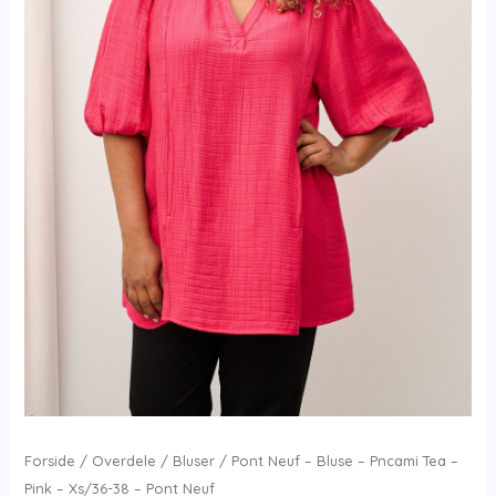
Forside
/
Overdele
/
Bluser
/ Pont Neuf – Bluse – Pncami Tea –
Pink – Xs/36-38 – Pont Neuf