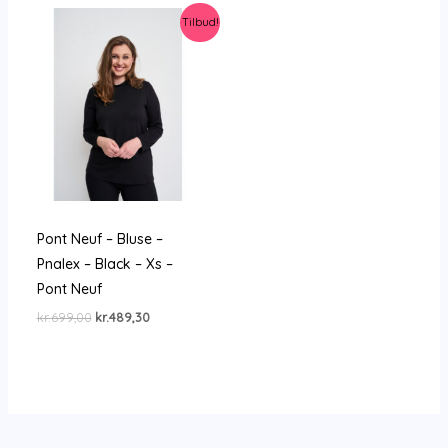
kr.699,00.
kr.489,30.
Tilbud!
Pont Neuf – Bluse –
Pnalex – Black – Xs –
Pont Neuf
Den
Den
kr.
699,00
kr.
489,30
oprindelige
aktuelle
pris
pris
var:
er:
kr.699,00.
kr.489,30.