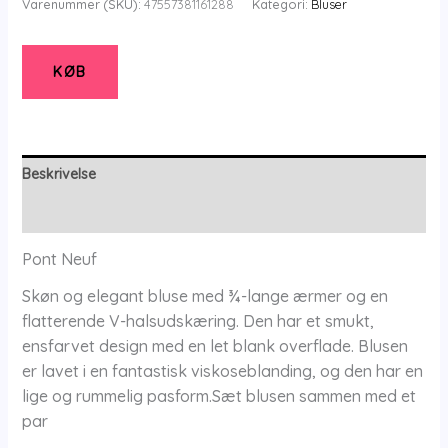
Varenummer (SKU):
47557381161288
Kategori:
Bluser
Bluse
-
Pncami
KØB
Tea
-
Pink
-
Beskrivelse
Xs/36-
Yderligere information
38
-
Pont Neuf
Pont
Skøn og elegant bluse med ¾-lange ærmer og en
Neuf
flatterende V-halsudskæring. Den har et smukt,
antal
ensfarvet design med en let blank overflade. Blusen
er lavet i en fantastisk viskoseblanding, og den har en
lige og rummelig pasform.Sæt blusen sammen med et
par