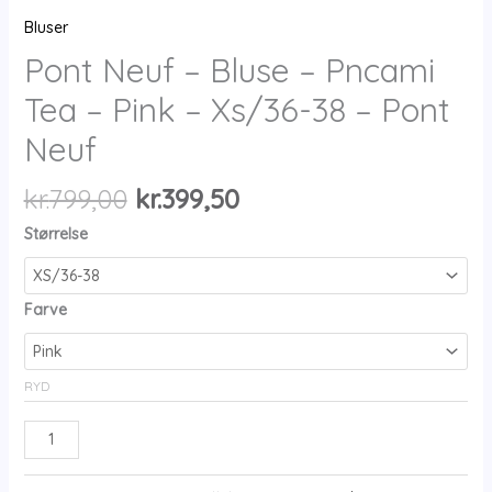
Bluser
Pont Neuf – Bluse – Pncami
Tea – Pink – Xs/36-38 – Pont
Neuf
Den
Den
kr.
799,00
kr.
399,50
oprindelige
aktuelle
Størrelse
pris
pris
var:
er:
kr.799,00.
kr.399,50.
Farve
RYD
Pont
Neuf
-