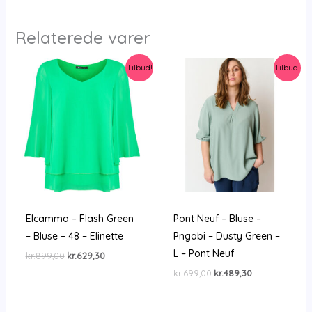
Relaterede varer
Tilbud!
Tilbud!
Elcamma – Flash Green
Pont Neuf – Bluse –
– Bluse – 48 – Elinette
Pngabi – Dusty Green –
L – Pont Neuf
Den
Den
kr.
899,00
kr.
629,30
oprindelige
aktuelle
Den
Den
kr.
699,00
kr.
489,30
pris
pris
oprindelige
aktuelle
var:
er:
pris
pris
kr.899,00.
kr.629,30.
var:
er: