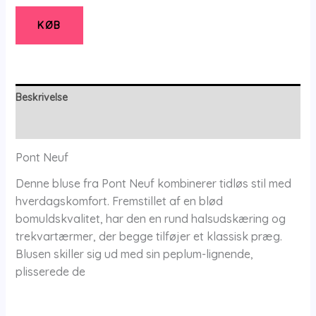
-
Pnchea
KØB
-
Black
-
Xs/36-
Beskrivelse
38
Yderligere information
-
Pont
Pont Neuf
Neuf
Denne bluse fra Pont Neuf kombinerer tidløs stil med
antal
hverdagskomfort. Fremstillet af en blød
bomuldskvalitet, har den en rund halsudskæring og
trekvartærmer, der begge tilføjer et klassisk præg.
Blusen skiller sig ud med sin peplum-lignende,
plisserede de