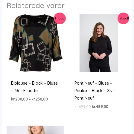
Relaterede varer
Tilbud!
Tilbud!
Elblouse – Black – Bluse
Pont Neuf – Bluse –
– 36 – Elinette
Pnalex – Black – Xs –
Pont Neuf
Prisinterval:
kr.
200,00
–
kr.
250,00
kr.200,00
Den
Den
kr.
699,00
kr.
489,30
til
oprindelige
aktuelle
kr.250,00
pris
pris
var:
er:
kr.699,00.
kr.489,30.