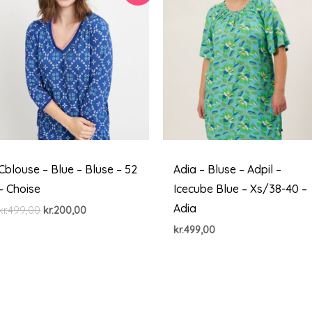
Cblouse – Blue – Bluse – 52
Adia – Bluse – Adpil –
– Choise
Icecube Blue – Xs/38-40 –
Adia
Den
Den
kr.
499,00
kr.
200,00
oprindelige
aktuelle
kr.
499,00
pris
pris
var:
er:
kr.499,00.
kr.200,00.