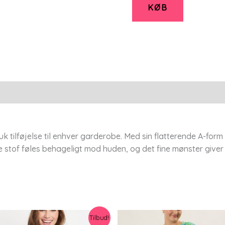
Pnelvira
KØB
-
Navy
Blue
-
M/42-
44
-
Pont
Neuf
uk tilføjelse til enhver garderobe. Med sin flatterende A-form
antal
e stof føles behageligt mod huden, og det fine mønster giver e
Tilbud!