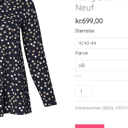
Neuf
kr.
699,00
Størrelse
Farve
RYD
Pont
Neuf
-
Varenummer (SKU):
49559
Bluse
-