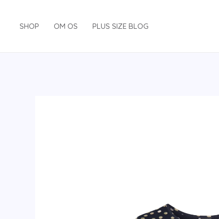
Gå
til
SHOP
OM OS
PLUS SIZE BLOG
indholdet