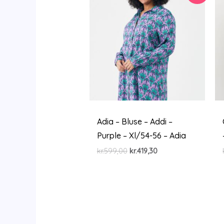
Adia – Bluse – Addi –
Purple – Xl/54-56 – Adia
Den
Den
kr.
599,00
kr.
419,30
oprindelige
aktuelle
pris
pris
var:
er:
kr.599,00.
kr.419,30.