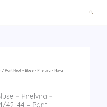
Søg
r
/ Pont Neuf – Bluse – Pnelvira – Navy
f
luse – Pnelvira –
M/42-44 – Pont