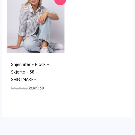
Shjennifer – Black –
Skjorte – 38 –
SHIRTMAKER
Den
Den
kr.
599,00
kr.
419,30
oprindelige
aktuelle
pris
pris
var:
er:
kr.599,00.
kr.419,30.