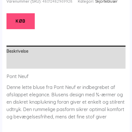
Varenummer (SKU):
48012482969928
Kategori:
Skjortebluser
Bluse
-
Pnfaldine
KØB
-
Soft
Blue
-
Beskrivelse
S/40
Yderligere information
-
Pont
Pont Neuf
Neuf
Denne lette bluse fra Pont Neuf er indbegrebet af
antal
afslappet elegance. Blusens design med ¾-ærmer og
en diskret knaplukning foran giver et enkelt og stilrent
udtryk. Den rummelige pasform sikrer optimal komfort
og bevægelsesfrihed, mens det fine stof giver