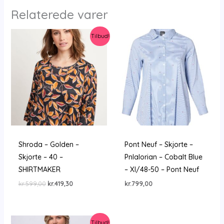
Relaterede varer
Tilbud!
Shroda – Golden –
Pont Neuf – Skjorte –
Skjorte – 40 –
Pnlalorian – Cobalt Blue
SHIRTMAKER
– Xl/48-50 – Pont Neuf
Den
Den
kr.
599,00
kr.
419,30
kr.
799,00
oprindelige
aktuelle
pris
pris
var:
er:
kr.599,00.
kr.419,30.
Tilbud!