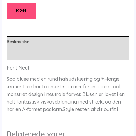
-
Pnlotte
KØB
-
Black
-
Xs/36-
Beskrivelse
38
Yderligere information
-
Pont
Pont Neuf
Neuf
Sød bluse med en rund halsudskæring og ¾-lange
antal
ærmer. Den har to smarte lommer foran og en cool,
mønstret design i neutrale farver. Blusen er lavet i en
helt fantastisk viskoseblanding med stræk, og den
har en A-formet pasform.Style resten af dit outfit i
Relaterede varer