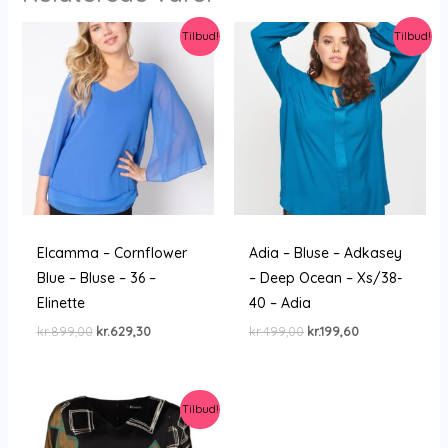
Tilbud!
Tilbud!
Elcamma – Cornflower
Adia – Bluse – Adkasey
Blue – Bluse – 36 –
– Deep Ocean – Xs/38-
Elinette
40 – Adia
Den
Den
Den
Den
kr.
899,00
kr.
629,30
kr.
499,00
kr.
199,60
oprindelige
aktuelle
oprindelige
aktuelle
pris
pris
pris
pris
var:
er:
var:
er:
kr.899,00.
kr.629,30.
kr.499,00.
kr.199,60.
Tilbud!