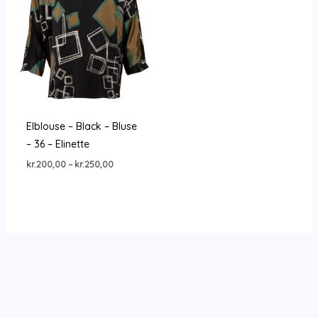
Elblouse – Black – Bluse
– 36 – Elinette
Prisinterval:
kr.
200,00
–
kr.
250,00
kr.200,00
til
kr.250,00