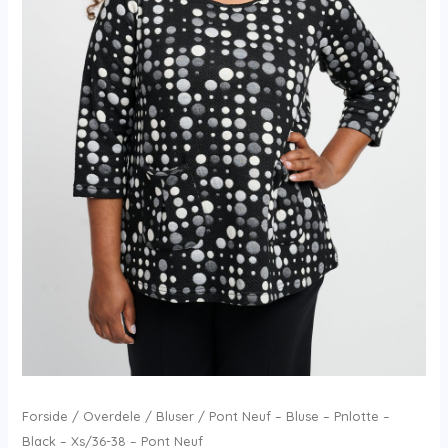
Forside
/
Overdele
/
Bluser
/ Pont Neuf – Bluse – Pnlotte –
Black – Xs/36-38 – Pont Neuf