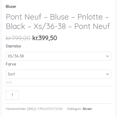
Bluser
Pont Neuf – Bluse – Pnlotte –
Black – Xs/36-38 – Pont Neuf
Den
Den
kr.
799,00
kr.
399,50
oprindelige
aktuelle
Størrelse
pris
pris
var:
er:
kr.799,00.
kr.399,50.
Farve
RYD
Pont
Neuf
-
Varenummer (SKU):
47462639272264
Kategori:
Bluser
Bluse