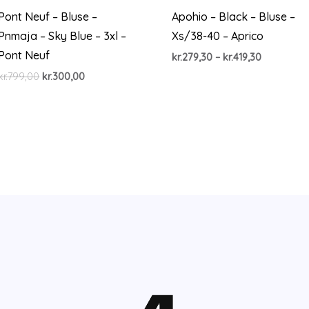
Pont Neuf – Bluse –
Apohio – Black – Bluse –
Pnmaja – Sky Blue – 3xl –
Xs/38-40 – Aprico
Pont Neuf
Prisinterva
kr.
279,30
–
kr.
419,30
kr.279,30
Den
Den
kr.
799,00
kr.
300,00
til
oprindelige
aktuelle
kr.419,30
pris
pris
var:
er:
kr.799,00.
kr.300,00.