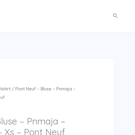
Søg
shirt
/ Pont Neuf – Bluse – Pnmaja –
euf
Bluse – Pnmaja –
– Xs – Pont Neuf