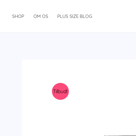
Gå
til
SHOP
OM OS
PLUS SIZE BLOG
indholdet
Tilbud!