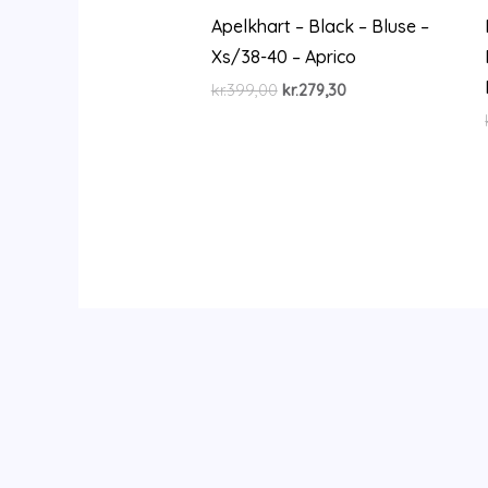
Apelkhart – Black – Bluse –
Xs/38-40 – Aprico
Den
Den
kr.
399,00
kr.
279,30
oprindelige
aktuelle
pris
pris
var:
er:
kr.399,00.
kr.279,30.