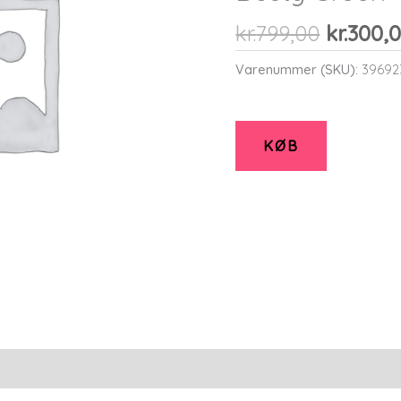
Den
kr.
799,00
kr.
300,
oprinde
Varenummer (SKU):
39692
pris
var:
kr.799,0
KØB