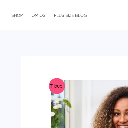
Gå
til
SHOP
OM OS
PLUS SIZE BLOG
indholdet
Tilbud!