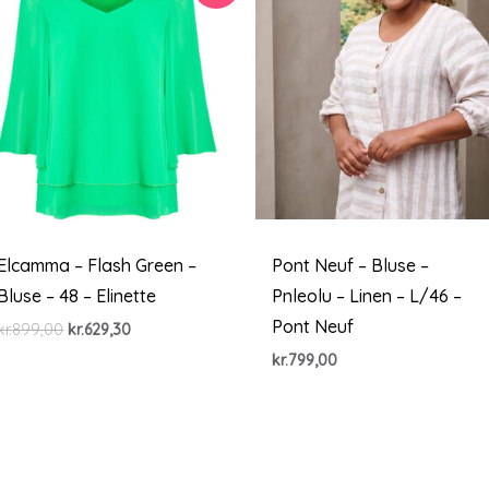
Elcamma – Flash Green –
Pont Neuf – Bluse –
Bluse – 48 – Elinette
Pnleolu – Linen – L/46 –
Pont Neuf
Den
Den
kr.
899,00
kr.
629,30
oprindelige
aktuelle
kr.
799,00
pris
pris
var:
er:
kr.899,00.
kr.629,30.