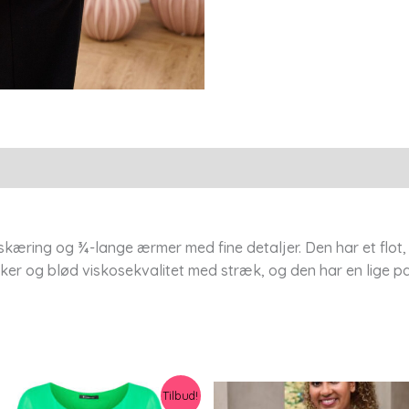
Xs/36-
38
-
Pont
Neuf
antal
skæring og ¾-lange ærmer med fine detaljer. Den har et flot,
ækker og blød viskosekvalitet med stræk, og den har en lige 
Tilbud!