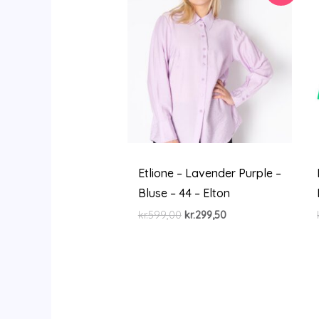
Etlione – Lavender Purple –
Bluse – 44 – Elton
Den
Den
kr.
599,00
kr.
299,50
oprindelige
aktuelle
pris
pris
var:
er:
kr.599,00.
kr.299,50.