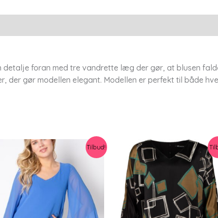
Black
-
S
-
Pont
 detalje foran med tre vandrette læg der gør, at blusen fald
er, der gør modellen elegant. Modellen er perfekt til både hve
Neuf
antal
Tilbud!
Til