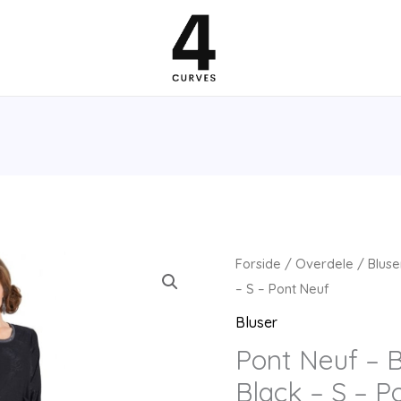
Forside
/
Overdele
/
Bluse
– S – Pont Neuf
Bluser
Pont Neuf – B
Black – S – P