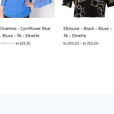
Elcamma – Cornflower Blue
Elblouse – Black – Bluse –
– Bluse – 36 – Elinette
36 – Elinette
Den
Den
Prisinterv
kr.
899,00
kr.
629,30
kr.
200,00
–
kr.
250,00
oprindelige
aktuelle
kr.200,00
pris
pris
til
var:
er:
kr.250,00
kr.899,00.
kr.629,30.