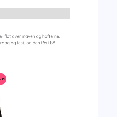
er flot over maven og hofterne.
rdag og fest, og den fås i bå
bud!