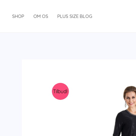
Gå
til
SHOP
OM OS
PLUS SIZE BLOG
indholdet
Tilbud!