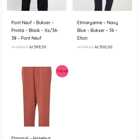
Pont Neuf – Bukser –
Etmaryanne – Navy
Pnnita – Black – Xs/36-
Blue – Bukser – 36 –
38 – Pont Neuf
Elton
Den
Den
Den
Den
kr.
699,00
kr.
349,50
kr.
799,00
kr.
300,00
oprindelige
aktuelle
oprindelige
aktuelle
pris
pris
pris
pris
var:
er:
var:
er:
kr.699,00.
kr.349,50.
kr.799,00.
kr.300,00.
Tilbud!
Etmasal – Hazelnut