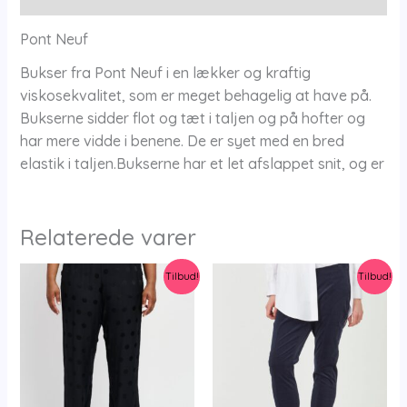
-
Pont
Pont Neuf
Neuf
Bukser fra Pont Neuf i en lækker og kraftig
antal
viskosekvalitet, som er meget behagelig at have på.
Bukserne sidder flot og tæt i taljen og på hofter og
har mere vidde i benene. De er syet med en bred
elastik i taljen.Bukserne har et let afslappet snit, og er
Relaterede varer
Tilbud!
Tilbud!