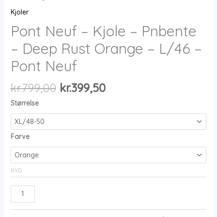
Kjoler
Pont Neuf – Kjole – Pnbente
– Deep Rust Orange – L/46 –
Pont Neuf
Den
Den
kr.
799,00
kr.
399,50
oprindelige
aktuelle
Størrelse
pris
pris
var:
er:
kr.799,00.
kr.399,50.
Farve
RYD
Pont
Neuf
-