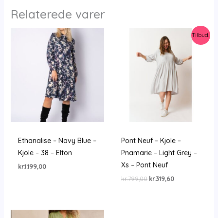
Relaterede varer
Tilbud!
Ethanalise – Navy Blue –
Pont Neuf – Kjole –
Kjole – 38 – Elton
Pnamarie – Light Grey –
Xs – Pont Neuf
kr.
1.199,00
Den
Den
kr.
799,00
kr.
319,60
oprindelige
aktuelle
pris
pris
var:
er:
kr.799,00.
kr.319,60.