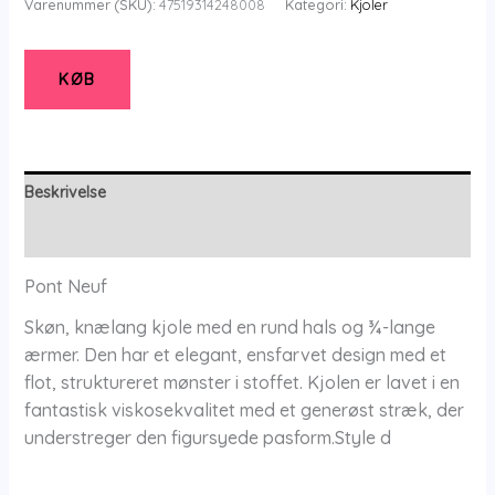
Varenummer (SKU):
47519314248008
Kategori:
Kjoler
Kjole
-
Pnbente
KØB
-
Deep
Rust
Orange
Beskrivelse
-
Yderligere information
L/46
-
Pont Neuf
Pont
Skøn, knælang kjole med en rund hals og ¾-lange
Neuf
ærmer. Den har et elegant, ensfarvet design med et
antal
flot, struktureret mønster i stoffet. Kjolen er lavet i en
fantastisk viskosekvalitet med et generøst stræk, der
understreger den figursyede pasform.Style d