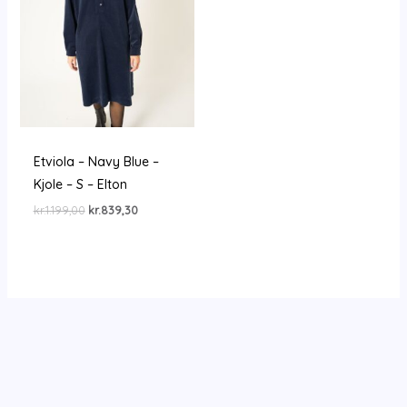
Etviola – Navy Blue –
Kjole – S – Elton
Den
Den
kr.
1.199,00
kr.
839,30
oprindelige
aktuelle
pris
pris
var:
er:
kr.1.199,00.
kr.839,30.