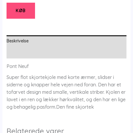
-
Pncanna
KØB
-
Navy
-
S/40
Beskrivelse
-
Yderligere information
Pont
Neuf
Pont Neuf
antal
Super flot skjortekjole med korte ærmer, slidser i
siderne og knapper hele vejen ned foran. Den har et
tofarvet design med smalle, vertikale striber. Kjolen er
lavet i en ren og lækker hørkvalitet, og den har en lige
og behagelig pasform.Den fine skjortek
Relaterede varer