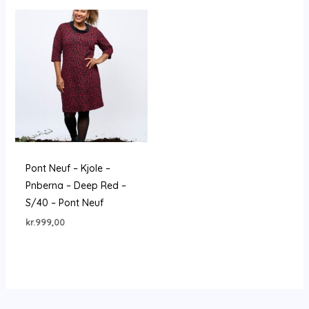
kr.1.199,00.
kr.839,30.
Pont Neuf – Kjole –
Pnberna – Deep Red –
S/40 – Pont Neuf
kr.
999,00