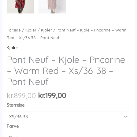
Forside
/
Kjoler
/
Kjoler
/ Pont Neuf – Kjole – Pncarine – Warm
Red – Xs/36-38 – Pont Neuf
Kjoler
Pont Neuf – Kjole – Pncarine
– Warm Red – Xs/36-38 –
Pont Neuf
Den
Den
kr.
899,00
kr.
199,00
oprindelige
aktuelle
Størrelse
pris
pris
var:
er:
kr.899,00.
kr.199,00.
Farve