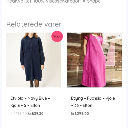
RedKvalitet: 100% ViscoseKategori: A-Shape
antal
Relaterede varer
Tilbud!
Etviola – Navy Blue –
Etlyng – Fuchsia – Kjole
Kjole – S – Elton
– 36 – Elton
Den
Den
kr.
1.199,00
kr.
839,30
kr.
1.299,00
oprindelige
aktuelle
pris
pris
var:
er: