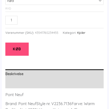
RYD
Pont
Neuf
-
Varenummer (SKU):
43541780234455
Kategori:
Kjoler
Kjole
-
Pncarine
KØB
-
Warm
Red
-
Beskrivelse
Xs/36-
Yderligere information
38
-
Pont Neuf
Pont
Brand: Pont NeufStyle nr. V2236.7136Farve: Warm
Neuf