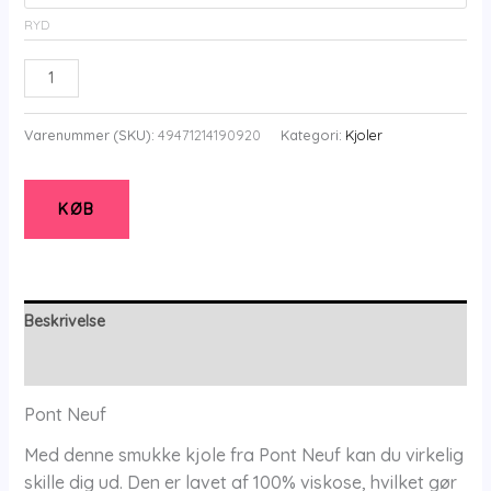
RYD
Pont
Neuf
-
Varenummer (SKU):
49471214190920
Kategori:
Kjoler
Kjole
-
Pndena
KØB
-
Petrol
Blue
-
Beskrivelse
M/42-
Yderligere information
44
-
Pont Neuf
Pont
Med denne smukke kjole fra Pont Neuf kan du virkelig
Neuf
skille dig ud. Den er lavet af 100% viskose, hvilket gør
antal