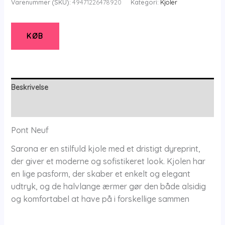
Varenummer (SKU):
49471226478920
Kategori:
Kjoler
Kjole
-
Pnsarona
KØB
-
Golden
Sand
-
Beskrivelse
M/42-
Yderligere information
44
-
Pont Neuf
Pont
Sarona er en stilfuld kjole med et dristigt dyreprint,
Neuf
der giver et moderne og sofistikeret look. Kjolen har
antal
en lige pasform, der skaber et enkelt og elegant
udtryk, og de halvlange ærmer gør den både alsidig
og komfortabel at have på i forskellige sammen