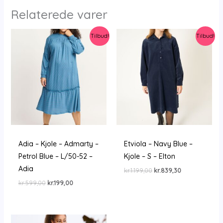
Relaterede varer
Tilbud!
Tilbud!
Adia – Kjole – Admarty –
Etviola – Navy Blue –
Petrol Blue – L/50-52 –
Kjole – S – Elton
Adia
Den
Den
kr.
1.199,00
kr.
839,30
oprindelige
aktuelle
Den
Den
kr.
599,00
kr.
199,00
pris
pris
oprindelige
aktuelle
var:
er:
pris
pris
kr.1.199,00.
kr.839,30.
var:
er:
kr.599,00.
kr.199,00.