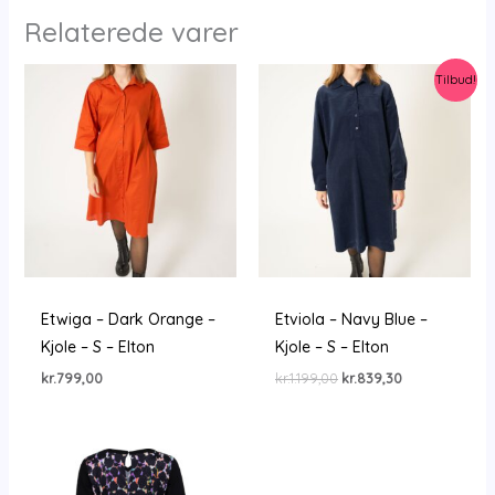
Relaterede varer
Tilbud!
Etwiga – Dark Orange –
Etviola – Navy Blue –
Kjole – S – Elton
Kjole – S – Elton
Den
Den
kr.
799,00
kr.
1.199,00
kr.
839,30
oprindelige
aktuelle
pris
pris
var:
er:
kr.1.199,00.
kr.839,30.