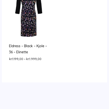
Eldress – Black – Kjole –
36 – Elinette
Prisinterval:
kr.
1.199,00
–
kr.
1.999,00
kr.1.199,00
til
kr.1.999,00