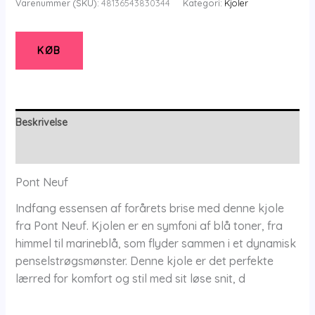
Varenummer (SKU):
48136543830344
Kategori:
Kjoler
Kjole
-
Pnyella
KØB
-
Denim
Blue
-
Beskrivelse
Xs/36-
Yderligere information
38
-
Pont Neuf
Pont
Indfang essensen af forårets brise med denne kjole
Neuf
fra Pont Neuf. Kjolen er en symfoni af blå toner, fra
antal
himmel til marineblå, som flyder sammen i et dynamisk
penselstrøgsmønster. Denne kjole er det perfekte
lærred for komfort og stil med sit løse snit, d