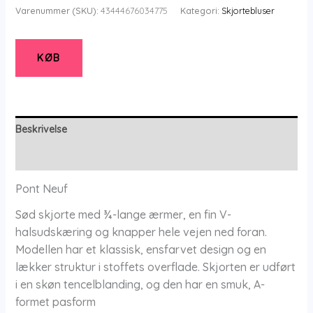
-
Varenummer (SKU):
43444676034775
Kategori:
Skjortebluser
Skjorte
-
Pngunvar
KØB
-
Warm
Red
-
Beskrivelse
Xs/36-
Yderligere information
38
-
Pont Neuf
Pont
Sød skjorte med ¾-lange ærmer, en fin V-
Neuf
halsudskæring og knapper hele vejen ned foran.
antal
Modellen har et klassisk, ensfarvet design og en
lækker struktur i stoffets overflade. Skjorten er udført
i en skøn tencelblanding, og den har en smuk, A-
formet pasform