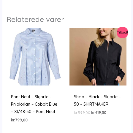
Relaterede varer
Tilbud!
Pont Neuf – Skjorte –
Shcia – Black – Skjorte –
Pnlalorian – Cobalt Blue
50 – SHIRTMAKER
– Xl/48-50 – Pont Neuf
Den
Den
kr.
599,00
kr.
419,30
oprindelige
aktuelle
kr.
799,00
pris
pris
var:
er:
kr.599,00.
kr.419,30.