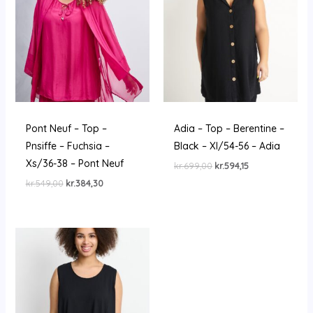
Pont Neuf – Top –
Adia – Top – Berentine –
Pnsiffe – Fuchsia –
Black – Xl/54-56 – Adia
Xs/36-38 – Pont Neuf
Den
Den
kr.
699,00
kr.
594,15
oprindelige
aktuelle
Den
Den
kr.
549,00
kr.
384,30
pris
pris
oprindelige
aktuelle
var:
er:
pris
pris
kr.699,00.
kr.594,15.
var:
er:
kr.549,00.
kr.384,30.