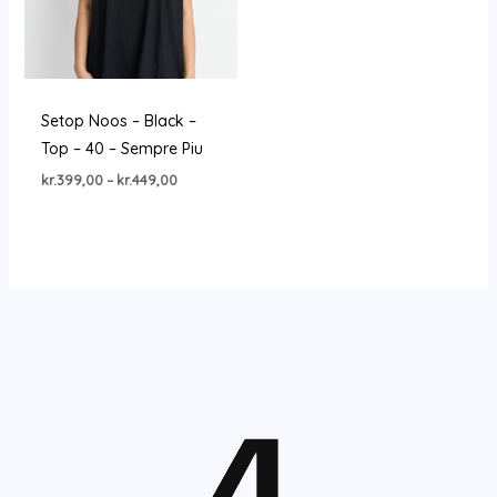
Setop Noos – Black –
Top – 40 – Sempre Piu
Prisinterval:
kr.
399,00
–
kr.
449,00
kr.399,00
til
kr.449,00