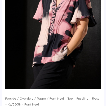
Forside
/
Overdele
/
Toppe
/ Pont Neuf – Top – Pnsalina – Rose
– Xs/36-38 – Pont Neuf