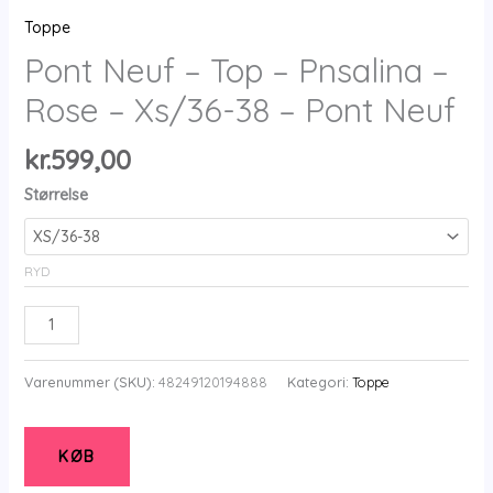
Toppe
Pont Neuf – Top – Pnsalina –
Rose – Xs/36-38 – Pont Neuf
kr.
599,00
Størrelse
RYD
Pont
Neuf
-
Varenummer (SKU):
48249120194888
Kategori:
Toppe
Top
-
Pnsalina
KØB
-