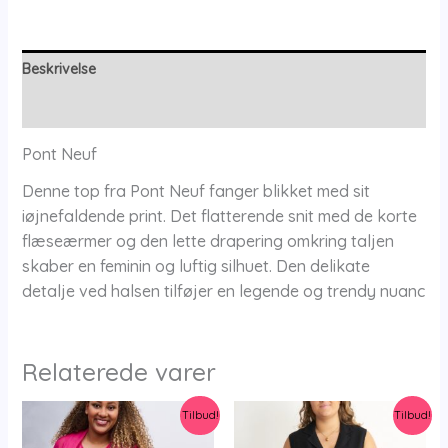
Rose
-
Xs/36-
Beskrivelse
38
Yderligere information
-
Pont
Pont Neuf
Neuf
Denne top fra Pont Neuf fanger blikket med sit
antal
iøjnefaldende print. Det flatterende snit med de korte
flæseærmer og den lette drapering omkring taljen
skaber en feminin og luftig silhuet. Den delikate
detalje ved halsen tilføjer en legende og trendy nuanc
Relaterede varer
Tilbud!
Tilbud!