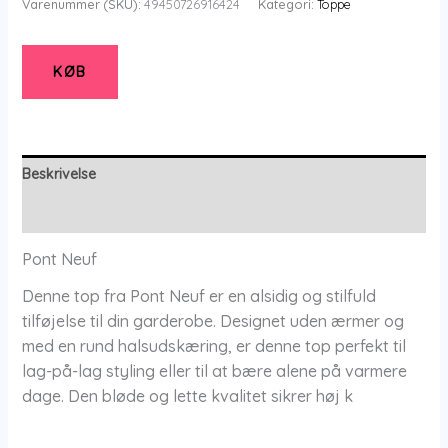
Varenummer (SKU):
49450726916424
Kategori:
Toppe
Top
-
Pnsilje
KØB
-
Bordeaux
Red
-
Beskrivelse
M/42-
Yderligere information
44
-
Pont Neuf
Pont
Denne top fra Pont Neuf er en alsidig og stilfuld
Neuf
tilføjelse til din garderobe. Designet uden ærmer og
antal
med en rund halsudskæring, er denne top perfekt til
lag-på-lag styling eller til at bære alene på varmere
dage. Den bløde og lette kvalitet sikrer høj k