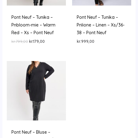
Pont Neuf – Tunika –
Pont Neuf – Tunika –
Pnbloom-mie – Warm
Pnlione – Linen – Xs/36-
Red – Xs – Pont Neuf
38 – Pont Neuf
Den
Den
kr.
799,00
kr.
179,00
kr.
999,00
oprindelige
aktuelle
pris
pris
var:
er:
kr.799,00.
kr.179,00.
Pont Neuf – Bluse –