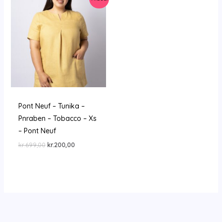
Pont Neuf – Tunika –
Pnraben – Tobacco – Xs
– Pont Neuf
Den
Den
kr.
699,00
kr.
200,00
oprindelige
aktuelle
pris
pris
var:
er:
kr.699,00.
kr.200,00.