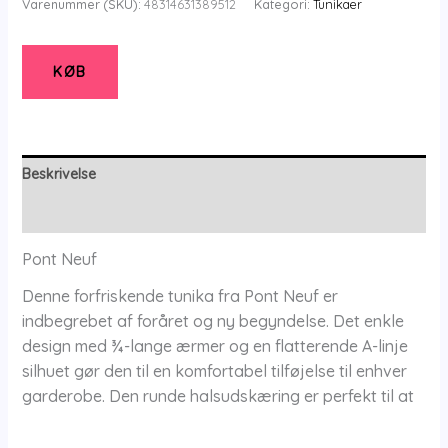
Varenummer (SKU):
48314631389512
Kategori:
Tunikaer
Tunika
-
Pncam
KØB
-
Denim
Blue
-
Beskrivelse
Xs/36-
Yderligere information
38
-
Pont Neuf
Pont
Denne forfriskende tunika fra Pont Neuf er
Neuf
indbegrebet af foråret og ny begyndelse. Det enkle
antal
design med ¾-lange ærmer og en flatterende A-linje
silhuet gør den til en komfortabel tilføjelse til enhver
garderobe. Den runde halsudskæring er perfekt til at