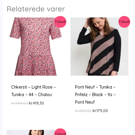
Relaterede varer
Tilbud!
Tilbud!
Chkersti – Light Rose –
Pont Neuf – Tunika –
Tunika – 44 – Chalou
Pnfeliz – Black – Xs –
Pont Neuf
Den
Den
kr.
599,00
kr.
419,30
oprindelige
aktuelle
Den
Den
kr.
699,00
kr.
179,00
pris
pris
oprindelige
aktuelle
var:
er:
pris
pris
kr.599,00.
kr.419,30.
var:
er:
kr.699,00.
kr.179,00.
Tilbud!