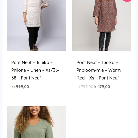
Pont Neuf – Tunika –
Pont Neuf – Tunika –
Pnlione – Linen – Xs/36-
Pnbloom-mie – Warm
38 – Pont Neuf
Red – Xs – Pont Neuf
Den
Den
kr.
999,00
kr.
799,00
kr.
179,00
oprindelige
aktuelle
pris
pris
var:
er:
kr.799,00.
kr.179,00.