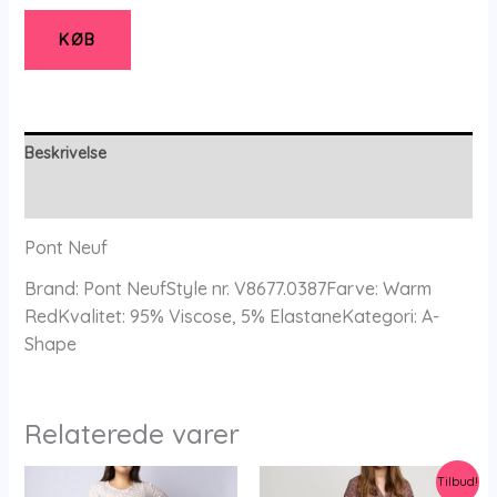
-
Pnida
KØB
-
Warm
Red
-
Beskrivelse
Xs
Yderligere information
-
Pont
Pont Neuf
Neuf
Brand: Pont NeufStyle nr. V8677.0387Farve: Warm
antal
RedKvalitet: 95% Viscose, 5% ElastaneKategori: A-
Shape
Relaterede varer
Tilbud!