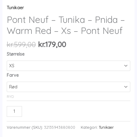
Tunikaer
Pont Neuf – Tunika – Pnida –
Warm Red – Xs – Pont Neuf
Den
Den
kr.
599,00
kr.
179,00
oprindelige
aktuelle
Størrelse
pris
pris
var:
er:
kr.599,00.
kr.179,00.
Farve
RYD
Pont
Neuf
-
Varenummer (SKU):
32135943880800
Kategori:
Tunikaer
Tunika