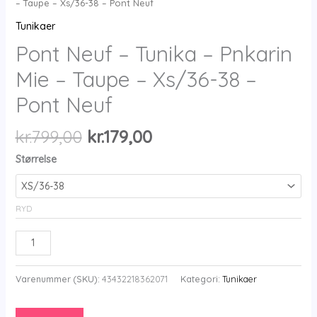
– Taupe – Xs/36-38 – Pont Neuf
Tunikaer
Pont Neuf – Tunika – Pnkarin
Mie – Taupe – Xs/36-38 –
Pont Neuf
Den
Den
kr.
799,00
kr.
179,00
oprindelige
aktuelle
Størrelse
pris
pris
var:
er:
kr.799,00.
kr.179,00.
RYD
Pont
Neuf
-
Varenummer (SKU):
43432218362071
Kategori:
Tunikaer
Tunika
-