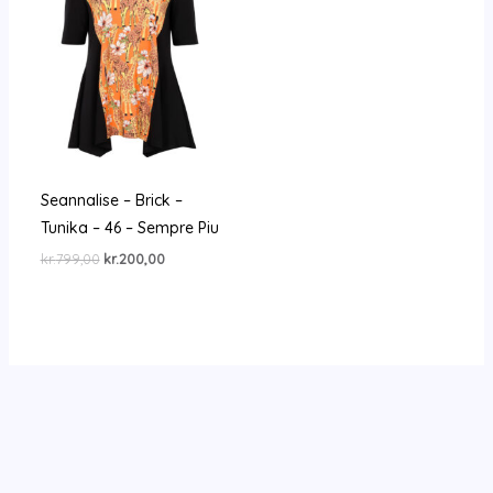
Seannalise – Brick –
Tunika – 46 – Sempre Piu
Den
Den
kr.
799,00
kr.
200,00
oprindelige
aktuelle
pris
pris
var:
er:
kr.799,00.
kr.200,00.