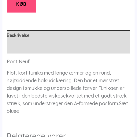
Pnkarin
KØB
Mie
-
Taupe
-
Beskrivelse
Xs/36-
Yderligere information
38
-
Pont Neuf
Pont
Flot, kort tunika med lange ærmer og en rund,
Neuf
højtsiddende halsudskæring. Den har et mønstret
antal
design i smukke og underspillede farver. Tunikaen er
lavet i den bedste viskosekvalitet med et godt stræk
stræk, som understreger den A-formede pasform.Sæt
bluse
Relaterede varer