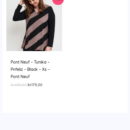
Pont Neuf – Tunika –
Pnfeliz – Black – Xs –
Pont Neuf
Den
Den
kr.
699,00
kr.
179,00
oprindelige
aktuelle
pris
pris
var:
er:
kr.699,00.
kr.179,00.