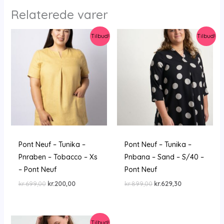
Relaterede varer
Tilbud!
Tilbud!
Pont Neuf – Tunika –
Pont Neuf – Tunika –
Pnraben – Tobacco – Xs
Pnbana – Sand – S/40 –
– Pont Neuf
Pont Neuf
Den
Den
Den
Den
kr.
699,00
kr.
200,00
kr.
899,00
kr.
629,30
oprindelige
aktuelle
oprindelige
aktuelle
pris
pris
pris
pris
var:
er:
var:
er:
kr.699,00.
kr.200,00.
kr.899,00.
kr.629,30.
Tilbud!