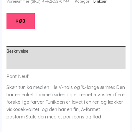
Varenummer (SKU):
47462652707144
Kategori:
Tunikaer
Tunika
-
Pnraben
KØB
Tea
-
Pink
-
Beskrivelse
Xs/36-
Yderligere information
38
-
Pont Neuf
Pont
Skøn tunika med en lille V-hals og ¾-lange ærmer. Den
Neuf
har en enkelt lomme i siden og et ternet mønster i flere
antal
forskellige farver. Tunikaen er lavet i en ren og lækker
viskosekvalitet, og den har en fin, A-formet
pasform.Style den med et par jeans og flad