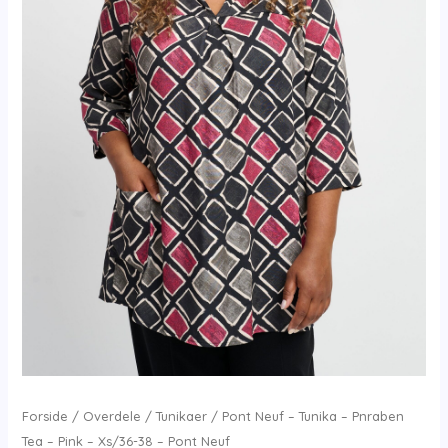
Forside
/
Overdele
/
Tunikaer
/ Pont Neuf – Tunika – Pnraben
Tea – Pink – Xs/36-38 – Pont Neuf