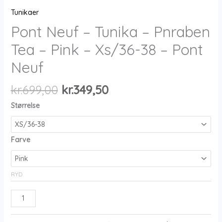
Tunikaer
Pont Neuf – Tunika – Pnraben
Tea – Pink – Xs/36-38 – Pont
Neuf
Den
Den
kr.
699,00
kr.
349,50
oprindelige
aktuelle
Størrelse
pris
pris
var:
er:
kr.699,00.
kr.349,50.
Farve
RYD
Pont
Neuf
-