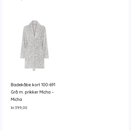
til
kr.500,00
Badekåbe kort 100-691
Grå m. prikker Micha –
Micha
kr.
399,00