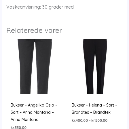
Vaskeanvisning: 30 grader med
Relaterede varer
Bukser – Angelika Oslo –
Bukser – Helena – Sort –
Sort – Anna Montana –
Brandtex – Brandtex
Anna Montana
Prisinterval:
kr.
400,00
–
kr.
500,00
kr.400,00
kr.
550,00