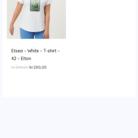
Etsea – White – T-shirt –
42 – Elton
Den
Den
kr.
399,00
kr.
200,00
oprindelige
aktuelle
pris
pris
var:
er:
kr.399,00.
kr.200,00.