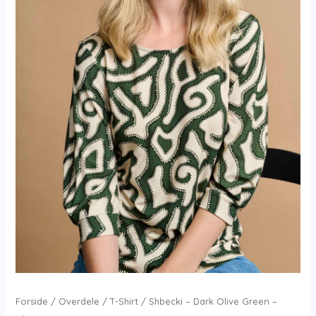
Forside
/
Overdele
/
T-Shirt
/ Shbecki – Dark Olive Green –