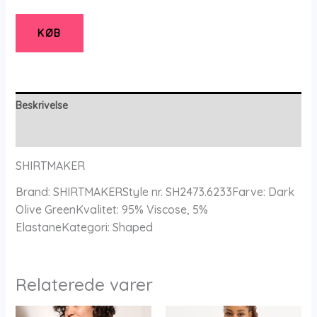
Green
-
KØB
Bluse
-
36
-
Beskrivelse
SHIRTMAKER
Yderligere information
antal
SHIRTMAKER
Brand: SHIRTMAKERStyle nr. SH2473.6233Farve: Dark
Olive GreenKvalitet: 95% Viscose, 5%
ElastaneKategori: Shaped
Relaterede varer