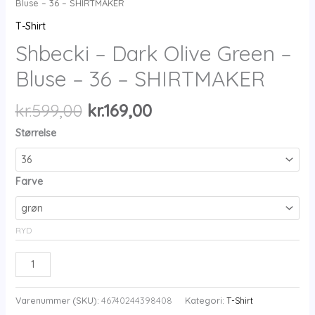
Bluse – 36 – SHIRTMAKER
T-Shirt
Shbecki – Dark Olive Green –
Bluse – 36 – SHIRTMAKER
Den
Den
kr.
599,00
kr.
169,00
oprindelige
aktuelle
Størrelse
pris
pris
var:
er:
kr.599,00.
kr.169,00.
Farve
RYD
Shbecki
-
Dark
Varenummer (SKU):
46740244398408
Kategori:
T-Shirt
Olive