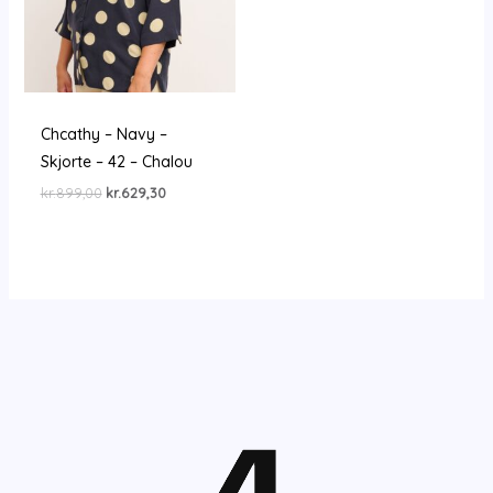
Chcathy – Navy –
Skjorte – 42 – Chalou
Den
Den
kr.
899,00
kr.
629,30
oprindelige
aktuelle
pris
pris
var:
er:
kr.899,00.
kr.629,30.