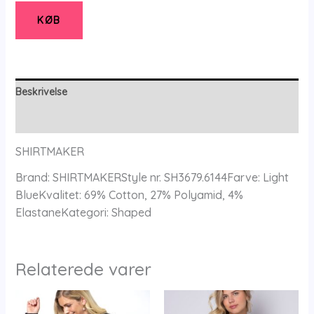
-
Skjorte
KØB
-
42
-
SHIRTMAKER
Beskrivelse
antal
Yderligere information
SHIRTMAKER
Brand: SHIRTMAKERStyle nr. SH3679.6144Farve: Light
BlueKvalitet: 69% Cotton, 27% Polyamid, 4%
ElastaneKategori: Shaped
Relaterede varer