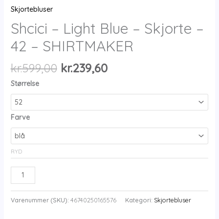
Skjortebluser
Shcici – Light Blue – Skjorte –
42 – SHIRTMAKER
Den
Den
kr.
599,00
kr.
239,60
oprindelige
aktuelle
Størrelse
pris
pris
var:
er:
kr.599,00.
kr.239,60.
Farve
RYD
Shcici
-
Light
Varenummer (SKU):
46740250165576
Kategori:
Skjortebluser
Blue