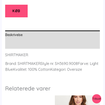
-
Skjorte
KØB
-
46
-
SHIRTMAKER
Beskrivelse
antal
Yderligere information
SHIRTMAKER
Brand: SHIRTMAKERStyle nr. SH3690.9008Farve: Light
BlueKvalitet: 100% CottonKategori: Oversize
Relaterede varer
Tilbud!