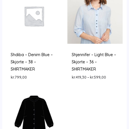
Shdiba – Denim Blue –
Shjennifer – Light Blue –
Skjorte – 38 –
Skjorte – 36 –
SHIRTMAKER
SHIRTMAKER
Prisinterval:
kr.
799,00
kr.
419,30
–
kr.
599,00
kr.419,30
til
kr.599,00