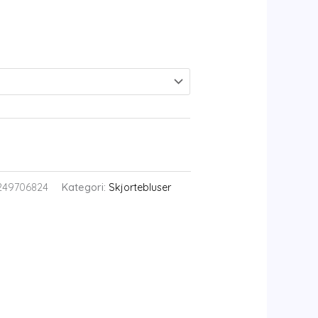
249706824
Kategori:
Skjortebluser