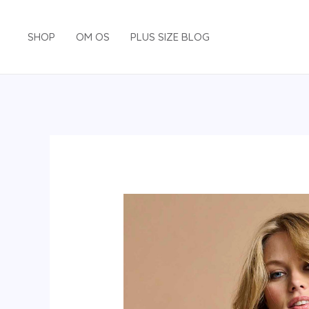
Gå
til
SHOP
OM OS
PLUS SIZE BLOG
indholdet