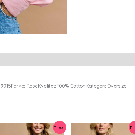
antal
9015Farve: RoseKvalitet: 100% CottonKategori: Oversize
Tilbud!
Til