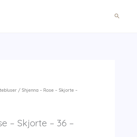
Søg
tebluser
/ Shjenna – Rose – Skjorte –
e – Skjorte – 36 –
R