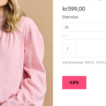
kr.
599,00
Størrelse
RYD
Shjenna
-
Rose
Varenummer (SKU):
46740
-
Skjorte
-
KØB
36
-
SHIRTMAKER