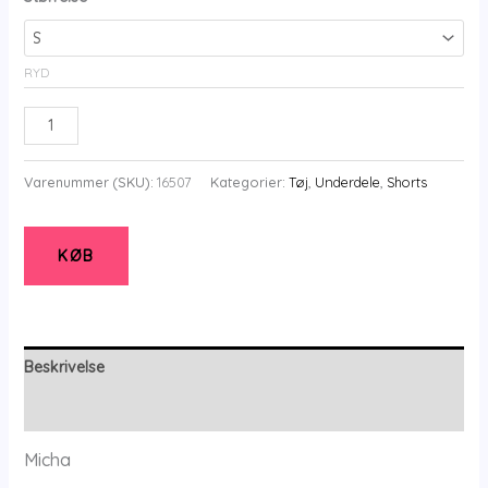
RYD
Shorts
-
Renewed
Varenummer (SKU):
16507
Kategorier:
Tøj
,
Underdele
,
Shorts
Sporty
-
Warm
KØB
Sand
-
Micha
-
Beskrivelse
Micha
Yderligere information
antal
Micha