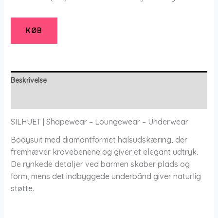
-
Sort
/
KØB
XS/S
-
SILHUET
|
Beskrivelse
Shapewear
Yderligere information
-
Loungewear
SILHUET | Shapewear – Loungewear – Underwear
-
Bodysuit med diamantformet halsudskæring, der
Underwear
fremhæver kravebenene og giver et elegant udtryk.
antal
De rynkede detaljer ved barmen skaber plads og
form, mens det indbyggede underbånd giver naturlig
støtte.