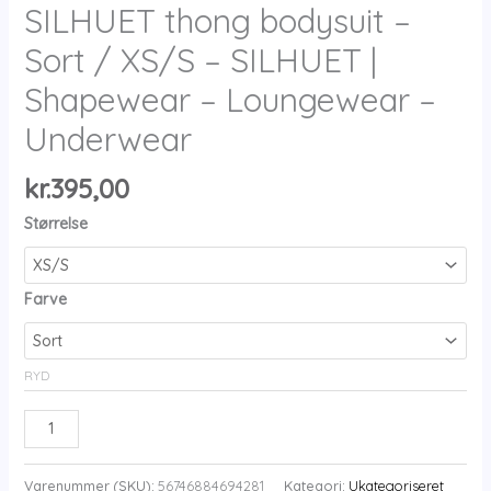
SILHUET thong bodysuit –
Sort / XS/S – SILHUET |
Shapewear – Loungewear –
Underwear
kr.
395,00
Størrelse
Farve
RYD
SILHUET
thong
bodysuit
Varenummer (SKU):
56746884694281
Kategori:
Ukategoriseret