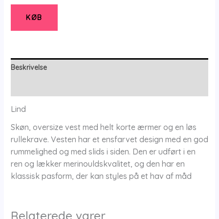
-
Bluse
KØB
-
S
-
Lind
Beskrivelse
antal
Yderligere information
Lind
Skøn, oversize vest med helt korte ærmer og en løs
rullekrave. Vesten har et ensfarvet design med en god
rummelighed og med slids i siden. Den er udført i en
ren og lækker merinouldskvalitet, og den har en
klassisk pasform, der kan styles på et hav af måd
Relaterede varer