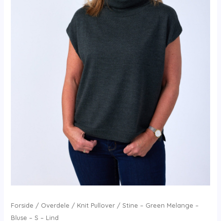
Forside
/
Overdele
/
Knit Pullover
/ Stine – Green Melange –
Bluse – S – Lind