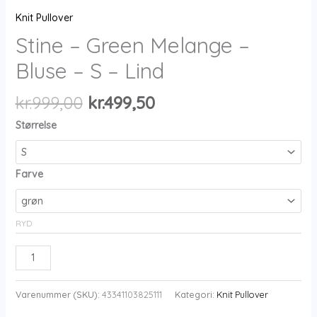
Knit Pullover
Stine – Green Melange –
Bluse – S – Lind
Den
Den
kr.
999,00
kr.
499,50
oprindelige
aktuelle
Størrelse
pris
pris
var:
er:
kr.999,00.
kr.499,50.
Farve
RYD
Stine
-
Green
Varenummer (SKU):
43341103825111
Kategori:
Knit Pullover
Melange