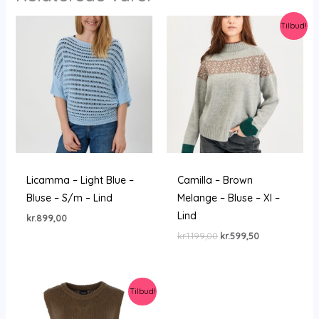
Tilbud!
Licamma – Light Blue –
Camilla – Brown
Bluse – S/m – Lind
Melange – Bluse – Xl –
Lind
kr.
899,00
Den
Den
kr.
1.199,00
kr.
599,50
oprindelige
aktuelle
pris
pris
var:
er:
kr.1.199,00.
kr.599,50.
Tilbud!