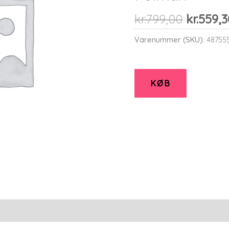
Den
kr.
799,00
kr.
559,3
oprinde
Varenummer (SKU):
48755
pris
var:
kr.799,0
KØB