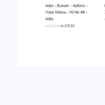
Adia – Bukser – Adloris –
Yoke Yellow – M/46-48 –
Adia
Den
Den
kr.
399,00
kr.
279,30
oprindelige
aktuelle
pris
pris
var:
er:
kr.399,00.
kr.279,30.