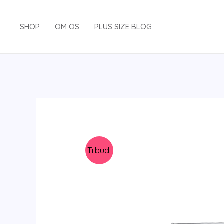
Gå
til
SHOP
OM OS
PLUS SIZE BLOG
indholdet
Tilbud!