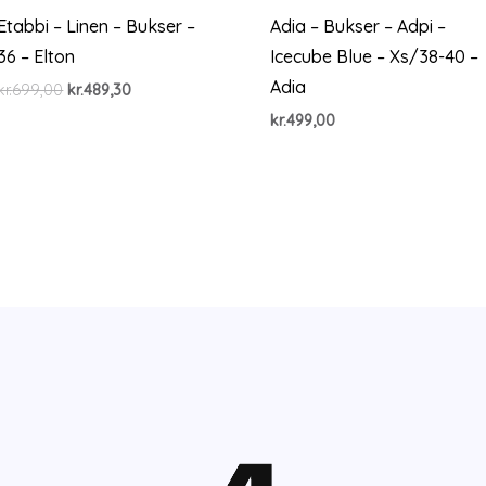
Etabbi – Linen – Bukser –
Adia – Bukser – Adpi –
36 – Elton
Icecube Blue – Xs/38-40 –
Adia
Den
Den
kr.
699,00
kr.
489,30
oprindelige
aktuelle
kr.
499,00
pris
pris
var:
er:
kr.699,00.
kr.489,30.