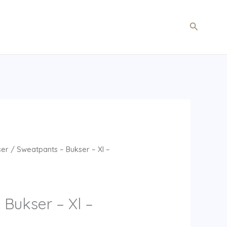
Søg
ser
/ Sweatpants – Bukser – Xl –
Bukser – Xl –