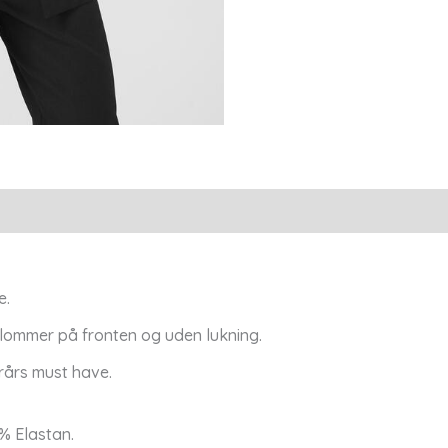
e.
lommer på fronten og uden lukning.
rårs must have.
% Elastan.