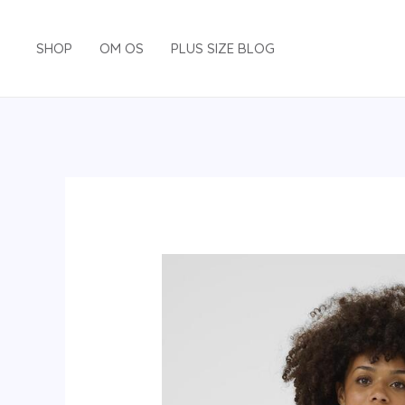
Gå
til
SHOP
OM OS
PLUS SIZE BLOG
indholdet