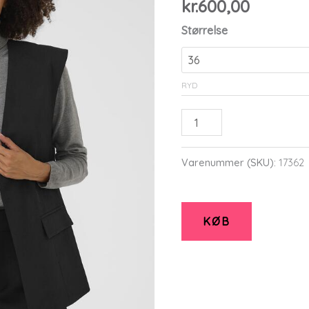
kr.
600,00
Størrelse
RYD
Vest
-
CUbenedichte
Varenummer (SKU):
17362
-
Black
-
KØB
Culture
-
Culture
antal