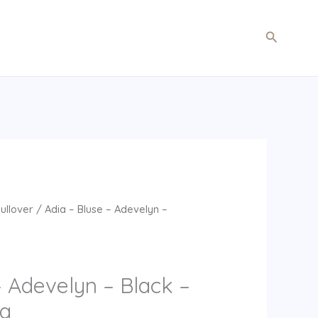
Søg
Pullover
/ Adia – Bluse – Adevelyn –
– Adevelyn – Black –
ia