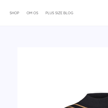
Gå
til
SHOP
OM OS
PLUS SIZE BLOG
indholdet