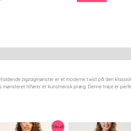
-
S/42-
44
-
Adia
antal
efaldende zigzagmønster er et moderne twist på den klassiske
mønsteret tilfører et kunstnerisk præg. Denne trøje er perf
Tilbud!