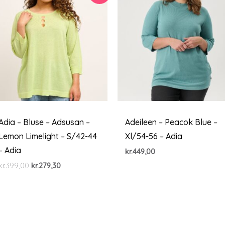
Adia – Bluse – Adsusan –
Adeileen – Peacok Blue –
Lemon Limelight – S/42-44
Xl/54-56 – Adia
– Adia
kr.
449,00
Den
Den
kr.
399,00
kr.
279,30
oprindelige
aktuelle
pris
pris
var:
er:
kr.399,00.
kr.279,30.