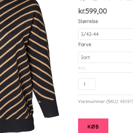
kr.
599,00
Størrelse
Farve
RYD
Adia
-
Bluse
Varenummer (SKU):
48081
-
Adevelyn
-
KØB
Black