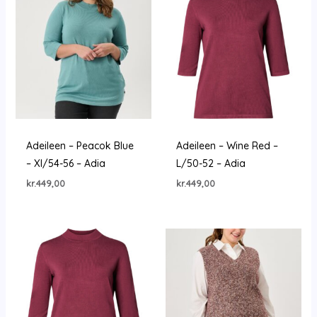
Adeileen – Peacok Blue
Adeileen – Wine Red –
– Xl/54-56 – Adia
L/50-52 – Adia
kr.
449,00
kr.
449,00