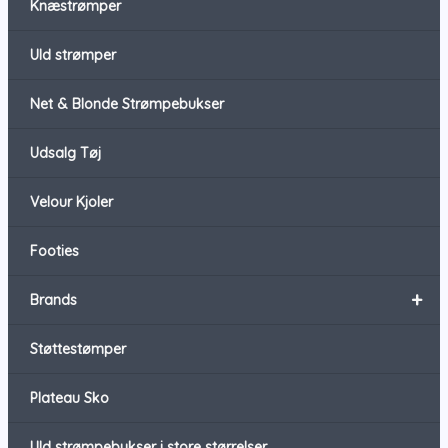
Knæstrømper
Uld strømper
Net & Blonde Strømpebukser
Udsalg Tøj
Velour Kjoler
Footies
+
Brands
Støttestømper
Plateau Sko
Uld strømpebukser i store størrelser