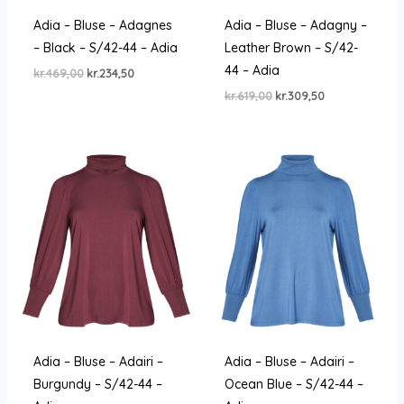
Adia – Bluse – Adagnes
Adia – Bluse – Adagny –
– Black – S/42-44 – Adia
Leather Brown – S/42-
44 – Adia
Den
Den
kr.
469,00
kr.
234,50
oprindelige
aktuelle
Den
Den
kr.
619,00
kr.
309,50
pris
pris
oprindelige
aktuelle
var:
er:
pris
pris
kr.469,00.
kr.234,50.
var:
er:
kr.619,00.
kr.309,50.
Adia – Bluse – Adairi –
Adia – Bluse – Adairi –
Burgundy – S/42-44 –
Ocean Blue – S/42-44 –