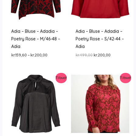
Adia – Bluse – Adadia –
Adia – Bluse – Adadia –
Poetry Rose – M/46-48 –
Poetry Rose – S/42-44 –
Adia
Adia
Prisinterval:
Den
Den
kr.
159,60
–
kr.
200,00
kr.
499,00
kr.
200,00
kr.159,60
oprindelige
aktuelle
til
pris
pris
kr.200,00
var:
er:
kr.499,00.
kr.200,00.
Tilbud!
Tilbud!