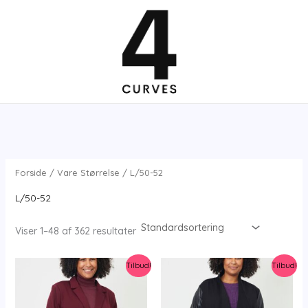
Gå
til
indholdet
Forside
/ Vare Størrelse / L/50-52
L/50-52
Viser 1–48 af 362 resultater
Tilbud!
Tilbud!