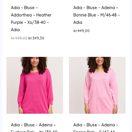
Adia – Bluse –
Adia – Bluse – Adeina –
Addorthea – Heather
Bonnie Blue – M/46-48 –
Purple – Xs/38-40 –
Adia
Adia
kr.
449,00
Den
Den
kr.
499,00
kr.
349,30
oprindelige
aktuelle
pris
pris
var:
er:
kr.499,00.
kr.349,30.
Adia – Bluse – Adeina –
Adia – Bluse – Adeina –