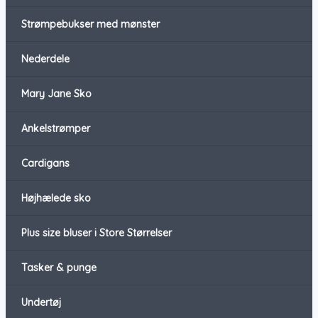
Strømpebukser med mønster
Nederdele
Mary Jane Sko
Ankelstrømper
Cardigans
Højhælede sko
Plus size bluser i Store Størrelser
Tasker & punge
Undertøj