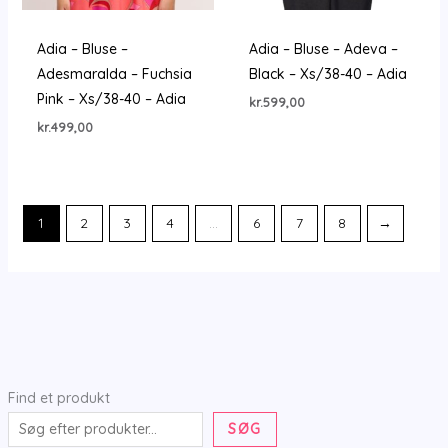
Adia – Bluse –
Adia – Bluse – Adeva –
Adesmaralda – Fuchsia
Black – Xs/38-40 – Adia
Pink – Xs/38-40 – Adia
kr.
599,00
kr.
499,00
1
2
3
4
…
6
7
8
→
Find et produkt
SØG