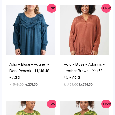
var:
er:
var:
er:
kr.499,00.
kr.200,00.
kr.499,00.
kr.249,50.
Tilbud!
Tilbud!
Adia – Bluse – Adaneli –
Adia – Bluse – Adannis –
Dark Peacok – M/46-48
Leather Brown – Xs/38-
– Adia
40 – Adia
Den
Den
Den
Den
kr.
549,00
kr.
274,50
kr.
469,00
kr.
234,50
oprindelige
aktuelle
oprindelige
aktuelle
pris
pris
pris
pris
var:
er:
var:
er:
kr.549,00.
kr.274,50.
kr.469,00.
kr.234,50.
Tilbud!
Tilbud!