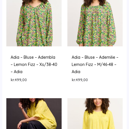
Adia – Bluse – Adembla
Adia – Bluse – Ademilie –
– Lemon Fizz – Xs/38-40
Lemon Fizz – M/46-48 –
– Adia
Adia
kr.
499,00
kr.
499,00