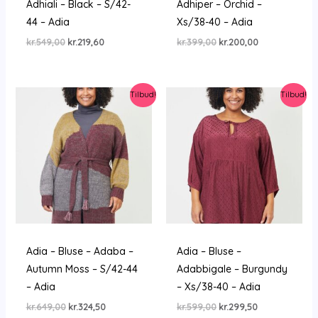
Adhiali – Black – S/42-
Adhiper – Orchid –
44 – Adia
Xs/38-40 – Adia
Den
Den
Den
Den
kr.
549,00
kr.
219,60
kr.
399,00
kr.
200,00
oprindelige
aktuelle
oprindelige
aktuelle
pris
pris
pris
pris
var:
er:
var:
er:
kr.549,00.
kr.219,60.
kr.399,00.
kr.200,00.
Tilbud!
Tilbud!
Adia – Bluse – Adaba –
Adia – Bluse –
Autumn Moss – S/42-44
Adabbigale – Burgundy
– Adia
– Xs/38-40 – Adia
Den
Den
Den
Den
kr.
649,00
kr.
324,50
kr.
599,00
kr.
299,50
oprindelige
aktuelle
oprindelige
aktuelle