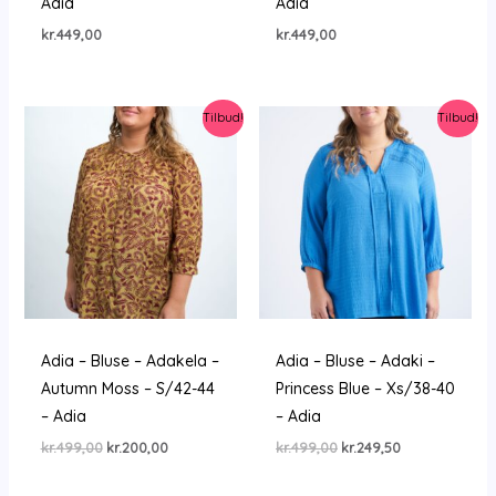
Adia
Adia
kr.
449,00
kr.
449,00
Tilbud!
Tilbud!
Adia – Bluse – Adakela –
Adia – Bluse – Adaki –
Autumn Moss – S/42-44
Princess Blue – Xs/38-40
– Adia
– Adia
Den
Den
Den
Den
kr.
499,00
kr.
200,00
kr.
499,00
kr.
249,50
oprindelige
aktuelle
oprindelige
aktuelle
pris
pris
pris
pris