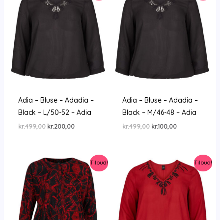
Adia – Bluse – Adadia –
Adia – Bluse – Adadia –
Black – L/50-52 – Adia
Black – M/46-48 – Adia
Den
Den
Den
Den
kr.
499,00
kr.
200,00
kr.
499,00
kr.
100,00
oprindelige
aktuelle
oprindelige
aktuelle
pris
pris
pris
pris
var:
er:
var:
er:
kr.499,00.
kr.200,00.
kr.499,00.
kr.100,00.
Tilbud!
Tilbud!