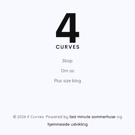
s
s
t
t
e
e
p
p
r
r
i
i
Shop
s
s
Om os
Plus size blog
© 2026 4 Curves. Powered by
last minute sommerhuse
og
hjemmeside udvikling