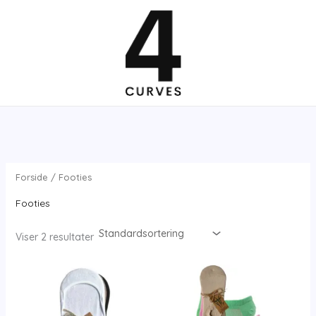
Gå
til
indholdet
Forside
/ Footies
Footies
Viser 2 resultater