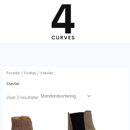
Gå
til
indholdet
Forside
/
Fodtøj
/ Støvler
Støvler
Viser 2 resultater