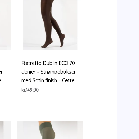
Ristretto Dublin ECO 70
er
denier – Strømpebukser
e
med Satin finish – Cette
kr.
149,00