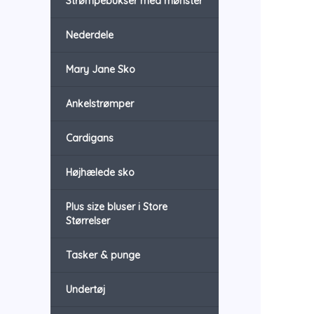
Strømpebukser med mønster
Nederdele
Mary Jane Sko
Ankelstrømper
Cardigans
Højhælede sko
Plus size bluser i Store
Størrelser
Tasker & punge
Undertøj