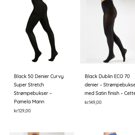
Black 50 Denier Curvy
Black Dublin ECO 70
Super Stretch
denier – Strømpebuks
Strømpebukser –
med Satin finish – Cett
Pamela Mann
kr.
149,00
kr.
129,00