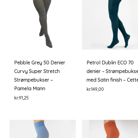
Pebble Grey 50 Denier
Petrol Dublin ECO 70
Curvy Super Stretch
denier – Strømpebuks
Strømpebukser –
med Satin finish – Cett
Pamela Mann
kr.
149,00
kr.
91,25