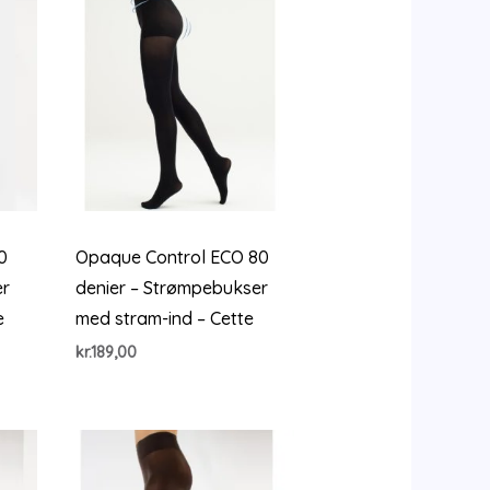
0
Opaque Control ECO 80
er
denier – Strømpebukser
e
med stram-ind – Cette
kr.
189,00