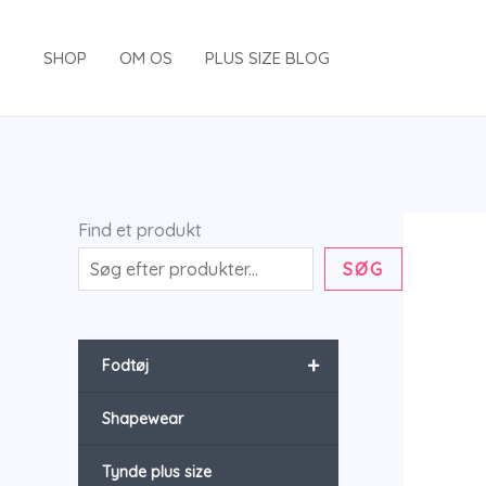
Gå
til
SHOP
OM OS
PLUS SIZE BLOG
indholdet
Find et produkt
SØG
+
Fodtøj
Shapewear
Tynde plus size