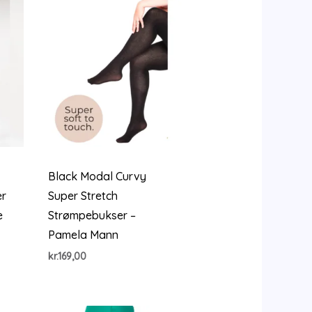
Black Modal Curvy
er
Super Stretch
e
Strømpebukser –
Pamela Mann
kr.
169,00