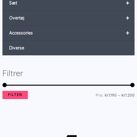
+
Sæt
+
Overtøj
+
Accessories
Diverse
Filtrer
FILTER
Pris:
kr.1.190
—
kr.1.200
i
ø
n
j
d
e
s
s