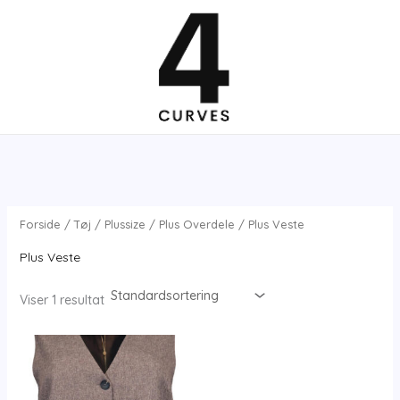
Gå
til
indholdet
Forside
/
Tøj
/
Plussize
/
Plus Overdele
/ Plus Veste
Plus Veste
Viser 1 resultat