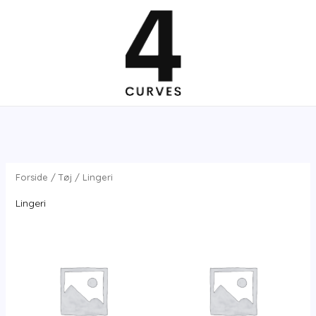
Gå
til
indholdet
Forside
/
Tøj
/ Lingeri
Lingeri