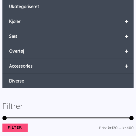
Ukategoriseret
+
Kjoler
+
Sæt
+
Overtøj
+
Accessories
Diverse
Filtrer
FILTER
Pris:
kr.120
—
kr.400