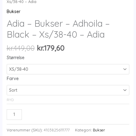
Xs/38-40 – Adia
Bukser
Adia – Bukser – Adhoila –
Black – Xs/38-40 – Adia
Den
Den
kr.
449,00
kr.
179,60
oprindelige
aktuelle
Størrelse
pris
pris
var:
er:
kr.449,00.
kr.179,60.
Farve
RYD
Adia
-
Bukser
Varenummer (SKU):
41038256111777
Kategori:
Bukser
-