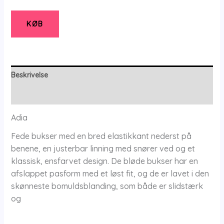
Adhoila
-
KØB
Black
-
Xs/38-
40
Beskrivelse
-
Yderligere information
Adia
antal
Adia
Fede bukser med en bred elastikkant nederst på
benene, en justerbar linning med snører ved og et
klassisk, ensfarvet design. De bløde bukser har en
afslappet pasform med et løst fit, og de er lavet i den
skønneste bomuldsblanding, som både er slidstærk
og