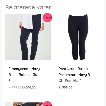
Relaterede varer
Tilbud!
Etmaryanne – Navy
Pont Neuf – Bukser –
Blue – Bukser – 36 –
Pnkamma – Navy Blue –
Elton
Xl – Pont Neuf
Den
Den
kr.
799,00
kr.
300,00
kr.
599,00
oprindelige
aktuelle
pris
pris
var:
er:
kr.799,00.
kr.300,00.
Tilbud!