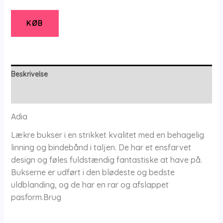
Adnikol
-
KØB
Dark
Sand
-
Xs/38-
Beskrivelse
40
Yderligere information
-
Adia
Adia
antal
Lækre bukser i en strikket kvalitet med en behagelig
linning og bindebånd i taljen. De har et ensfarvet
design og føles fuldstændig fantastiske at have på.
Bukserne er udført i den blødeste og bedste
uldblanding, og de har en rar og afslappet
pasform.Brug