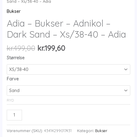
Sand – Xs/38-40 – Adia
Bukser
Adia – Bukser – Adnikol –
Dark Sand – Xs/38-40 – Adia
Den
Den
kr.
499,00
kr.
199,60
oprindelige
aktuelle
Størrelse
pris
pris
var:
er:
kr.499,00.
kr.199,60.
Farve
RYD
Adia
-
Bukser
Varenummer (SKU):
43414299017431
Kategori:
Bukser
-