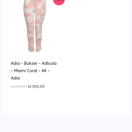
Adia – Bukser – Adloula
– Miami Coral – 44 –
Adia
Den
Den
kr.
699,00
kr.
300,00
oprindelige
aktuelle
pris
pris
var:
er:
kr.699,00.
kr.300,00.