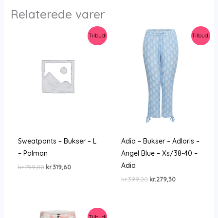
Relaterede varer
Tilbud!
Tilbud!
Sweatpants – Bukser – L
Adia – Bukser – Adloris –
– Polman
Angel Blue – Xs/38-40 –
Adia
Den
Den
kr.
799,00
kr.
319,60
oprindelige
aktuelle
Den
Den
kr.
399,00
kr.
279,30
pris
pris
oprindelige
aktuelle
var:
er:
pris
pris
kr.799,00.
kr.319,60.
var:
er:
kr.399,00.
kr.279,30.
Tilbud!