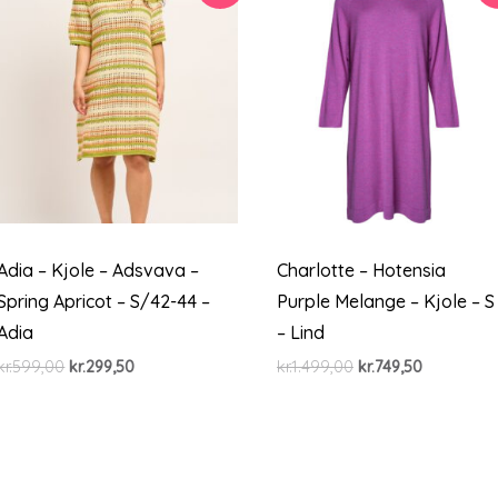
Adia – Kjole – Adsvava –
Charlotte – Hotensia
Spring Apricot – S/42-44 –
Purple Melange – Kjole – S
Adia
– Lind
Den
Den
Den
Den
kr.
599,00
kr.
299,50
kr.
1.499,00
kr.
749,50
oprindelige
aktuelle
oprindelige
aktuelle
pris
pris
pris
pris
var:
er:
var:
er:
kr.599,00.
kr.299,50.
kr.1.499,00.
kr.749,50.