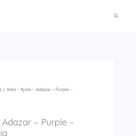
Søg
s
/ Adia – Kjole – Adazar – Purple –
– Adazar – Purple –
ia