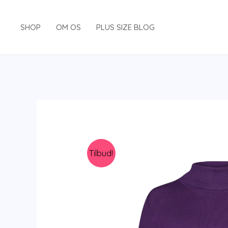
Gå
til
SHOP
OM OS
PLUS SIZE BLOG
indholdet
Tilbud!