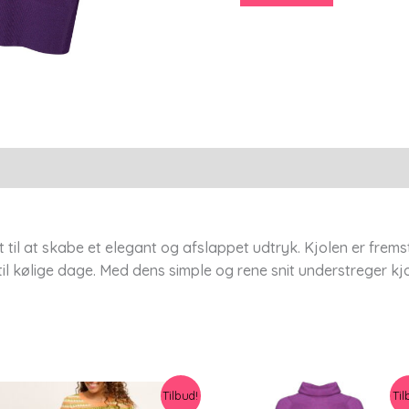
-
M/46-
48
-
Adia
antal
til at skabe et elegant og afslappet udtryk. Kjolen er fremstil
l kølige dage. Med dens simple og rene snit understreger kjo
Tilbud!
Til